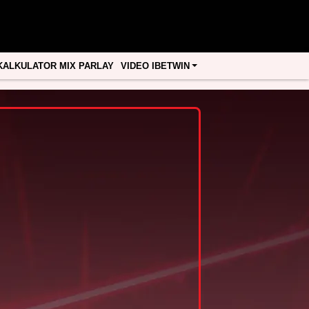
KALKULATOR MIX PARLAY
VIDEO IBETWIN