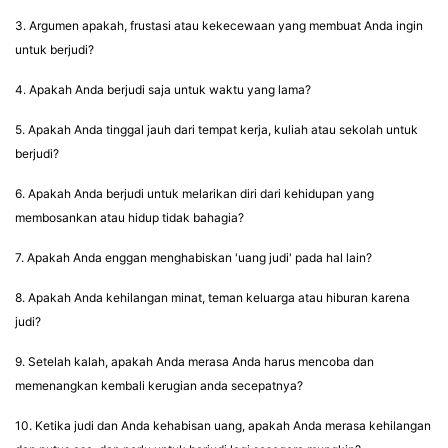
3. Argumen apakah, frustasi atau kekecewaan yang membuat Anda ingin
untuk berjudi?
4. Apakah Anda berjudi saja untuk waktu yang lama?
5. Apakah Anda tinggal jauh dari tempat kerja, kuliah atau sekolah untuk
berjudi?
6. Apakah Anda berjudi untuk melarikan diri dari kehidupan yang
membosankan atau hidup tidak bahagia?
7. Apakah Anda enggan menghabiskan 'uang judi' pada hal lain?
8. Apakah Anda kehilangan minat, teman keluarga atau hiburan karena
judi?
9. Setelah kalah, apakah Anda merasa Anda harus mencoba dan
memenangkan kembali kerugian anda secepatnya?
10. Ketika judi dan Anda kehabisan uang, apakah Anda merasa kehilangan