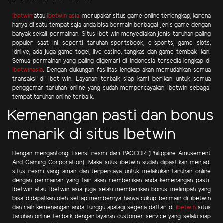
Ibetwin
atau
Ibetwin asia
merupakan situs game online terlengkap, karena
hanya di satu tempat saja anda bisa bermain berbagai jenis game dengan
banyak sekali permainan. Situs ibet win menyediakan jenis taruhan paling
populer saat ini seperti taruhan sportsbook, e-sports, game slots,
idnlive, ada juga game togel, live casino, tangkas dan game tembak ikan.
Semua permainan yang paling digemari di Indonesia tersedia lengkap di
Ibetwinasia
. Dengan dukungan fasilitas lengkap akan memudahkan semua
transaksi di ibet win. Layanan terbaik siap kami berikan untuk semua
penggemar taruhan online yang sudah mempercayakan ibetwin sebagai
tempat taruhan online terbaik.
Kemenangan pasti dan bonus
menarik di situs Ibetwin
Dengan mengantongi lisensi resmi dari PAGCOR (Philippine Amusement
And Gaming Corporation). Maka situs ibetwin sudah dipastikan menjadi
situs resmi yang aman dan terpercaya untuk melakukan taruhan online
dengan permainan yang fair akan memberikan anda kemenangan pasti.
Ibetwin atau Ibetwin asia juga selalu memberikan bonus melimpah yang
bisa didapatkan oleh setiap membernya hanya cukup bermain di ibetwin
dan raih kemenangan anda.Tunggu apalagi segera daftar di
ibetwin
situs
taruhan online terbaik dengan layanan customer service yang selalu siap