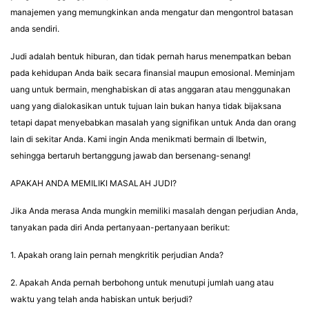
manajemen yang memungkinkan anda mengatur dan mengontrol batasan
anda sendiri.
Judi adalah bentuk hiburan, dan tidak pernah harus menempatkan beban
pada kehidupan Anda baik secara finansial maupun emosional. Meminjam
uang untuk bermain, menghabiskan di atas anggaran atau menggunakan
uang yang dialokasikan untuk tujuan lain bukan hanya tidak bijaksana
tetapi dapat menyebabkan masalah yang signifikan untuk Anda dan orang
lain di sekitar Anda. Kami ingin Anda menikmati bermain di Ibetwin,
sehingga bertaruh bertanggung jawab dan bersenang-senang!
APAKAH ANDA MEMILIKI MASALAH JUDI?
Jika Anda merasa Anda mungkin memiliki masalah dengan perjudian Anda,
tanyakan pada diri Anda pertanyaan-pertanyaan berikut:
1. Apakah orang lain pernah mengkritik perjudian Anda?
2. Apakah Anda pernah berbohong untuk menutupi jumlah uang atau
waktu yang telah anda habiskan untuk berjudi?